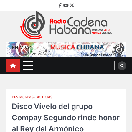
Skip
Facebook
Youtube
Twitter
to
content
Radio Cadena Habana
Emisora de la Música Cubana
DESTACADAS
NOTICIAS
Disco Vívelo del grupo
Compay Segundo rinde honor
al Rey del Armónico