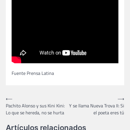
Fuente Prensa Latina
Navegación
⟵
⟶
Pachito Alonso y sus Kini Kini:
Y se llama Nueva Trova II: Si
de
Lo que se hereda, no se hurta
el poeta eres tú
entradas
Artículos relacionados