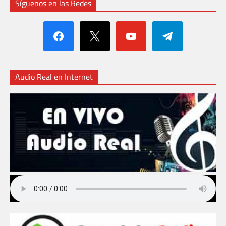
Síguenos en las Redes
facebook
x
youtube
telegram
Audio Real en Internet