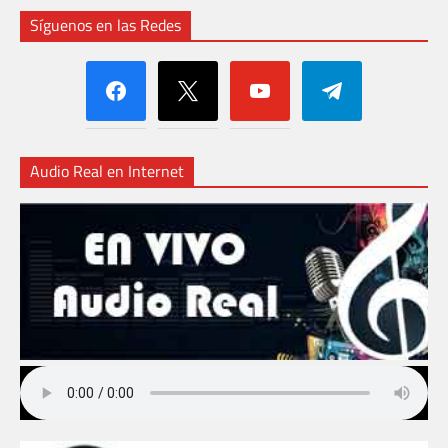
Síguenos en las Redes
facebook
x
youtube
telegram
Audio Real en Internet