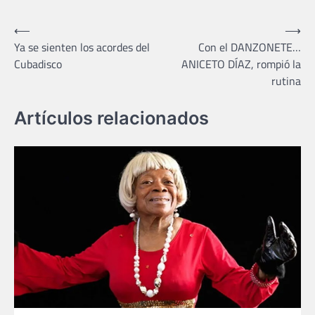
Navegación
⟵
⟶
Ya se sienten los acordes del
Con el DANZONETE…
de
Cubadisco
ANICETO DÍAZ, rompió la
entradas
rutina
Artículos relacionados