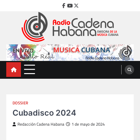
Skip
Facebook
Youtube
Twitter
to
content
Radio Cadena Habana
Emisora de la Música Cubana
DOSSIER
Cubadisco 2024
Redacción Cadena Habana
1 de mayo de 2024