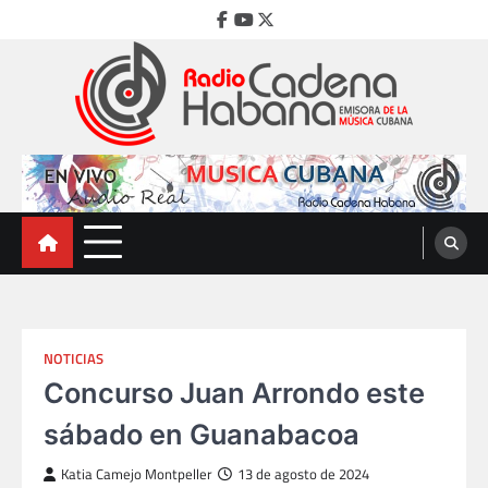
Skip
Facebook
Youtube
Twitter
to
content
Radio Cadena Habana
Emisora de la Música Cubana
NOTICIAS
Concurso Juan Arrondo este
sábado en Guanabacoa
Katia Camejo Montpeller
13 de agosto de 2024