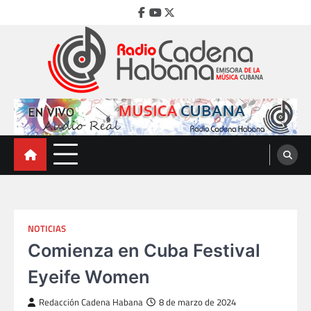
Skip
Facebook
Youtube
Twitter
to
content
Radio Cadena Habana
Emisora de la Música Cubana
NOTICIAS
Comienza en Cuba Festival
Eyeife Women
Redacción Cadena Habana
8 de marzo de 2024