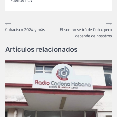
Fuente:
ACN
Navegación
⟵
⟶
Cubadisco 2024 y más
El son no se irá de Cuba, pero
de
depende de nosotros
entradas
Artículos relacionados