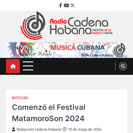
Skip
Facebook
Youtube
Twitter
to
content
Radio Cadena Habana
Emisora de la Música Cubana
NOTICIAS
Comenzó el Festival
MatamoroSon 2024
Redacción Cadena Habana
10 de mayo de 2024