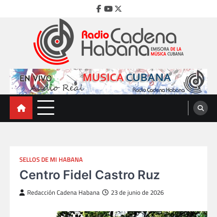
Skip
Facebook
Youtube
Twitter
to
content
Radio Cadena Habana
Emisora de la Música Cubana
SELLOS DE MI HABANA
Centro Fidel Castro Ruz
Redacción Cadena Habana
23 de junio de 2026