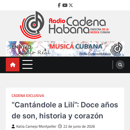
Skip
Facebook
Youtube
Twitter
to
content
Radio Cadena Habana
Emisora de la Música Cubana
CADENA EXCLUSIVA
“Cantándole a Lilí”: Doce años
de son, historia y corazón
Katia Camejo Montpeller
22 de junio de 2026