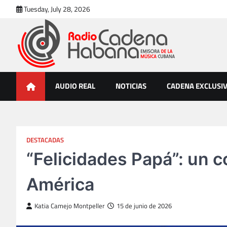
Skip
Tuesday, July 28, 2026
to
content
Radio Cadena Habana
Emisora de la Música Cubana
AUDIO REAL
NOTICIAS
CADENA EXCLUSI
DESTACADAS
“Felicidades Papá”: un c
América
Katia Camejo Montpeller
15 de junio de 2026