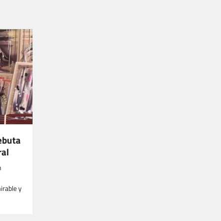
ebuta
ral
n
irable y