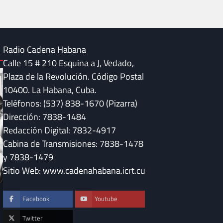
Radio Cadena Habana
Calle 15 # 210 Esquina a J, Vedado,
Plaza de la Revolución. Código Postal
10400. La Habana, Cuba.
Teléfonos: (537) 838-1670 (Pizarra)
Dirección: 7838-1484
Redacción Digital: 7832-4917
Cabina de Transmisiones: 7838-1478
y 7838-1479
Sitio Web: www.cadenahabana.icrt.cu
DESTACADAS
Facebook
Youtube
Convocan en Cuba 
DESTACADAS
“Serenata a Méxic
Fidel Castro y la música que sigue
Twitter