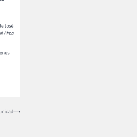
le José
el Alma
venes
unidad
⟶