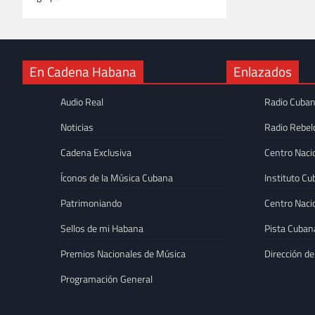
En Cadena Habana
Enlazados
Audio Real
Radio Cuba
Noticias
Radio Rebel
Cadena Exclusiva
Centro Naci
Íconos de la Música Cubana
Instituto Cu
Patrimoniando
Centro Naci
Sellos de mi Habana
Pista Cuban
Premios Nacionales de Música
Dirección de
DESTACADAS
Programación General
Adrián Berazaín con
contemporánea en 