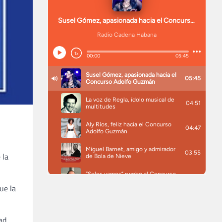
 la
ue la
ad