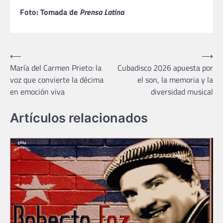
Foto: Tomada de
Prensa Latina
Navegación
⟵
⟶
María del Carmen Prieto: la
Cubadisco 2026 apuesta por
de
voz que convierte la décima
el son, la memoria y la
entradas
en emoción viva
diversidad musical
Artículos relacionados