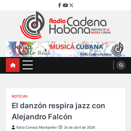
Skip
Facebook
Youtube
Twitter
to
content
Radio Cadena Habana
Emisora de la Música Cubana
NOTICIAS
El danzón respira jazz con
Alejandro Falcón
Katia Camejo Montpeller
24 de abril de 2026