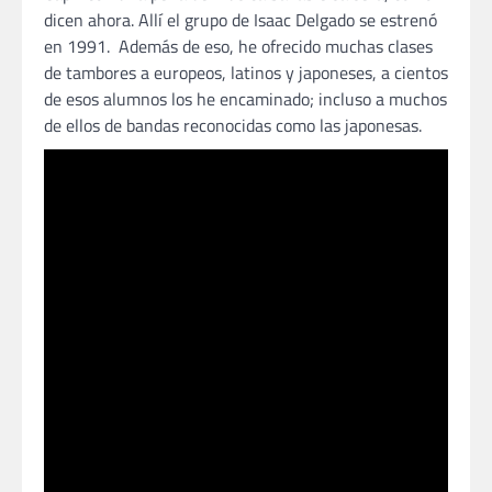
dicen ahora. Allí el grupo de Isaac Delgado se estrenó
en 1991. Además de eso, he ofrecido muchas clases
de tambores a europeos, latinos y japoneses, a cientos
de esos alumnos los he encaminado; incluso a muchos
de ellos de bandas reconocidas como las japonesas.