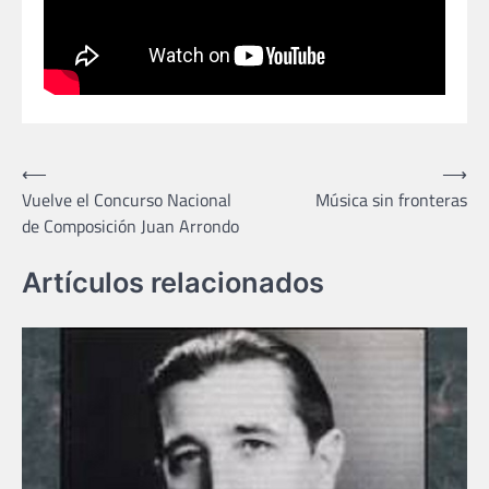
Navegación
⟵
⟶
Vuelve el Concurso Nacional
Música sin fronteras
de
de Composición Juan Arrondo
entradas
Artículos relacionados