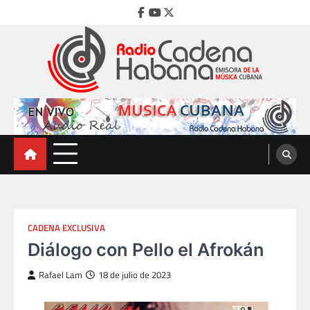
Skip
Facebook
Youtube
Twitter
to
content
Radio Cadena Habana
Emisora de la Música Cubana
CADENA EXCLUSIVA
Diálogo con Pello el Afrokán
Rafael Lam
18 de julio de 2023