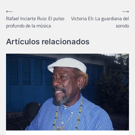
Navegación
⟵
⟶
Rafael Inciarte Ruiz: El pulso
Victoria Eli: La guardiana del
de
profundo de la música
sonido
entradas
Artículos relacionados