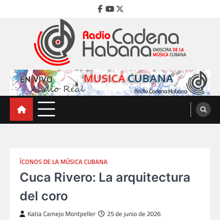
Skip
Facebook
Youtube
Twitter
to
content
Radio Cadena Habana
Emisora de la Música Cubana
ÍCONOS DE LA MÚSICA CUBANA
Cuca Rivero: La arquitectura
del coro
Katia Camejo Montpeller
25 de junio de 2026