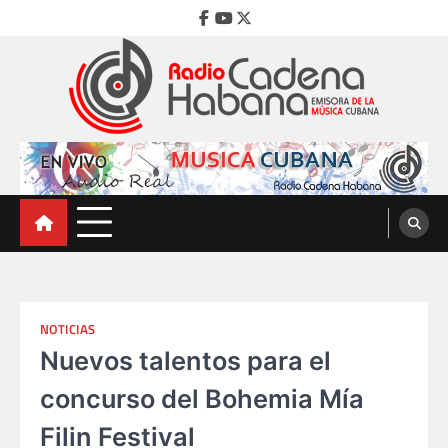
Skip
Facebook
Youtube
Twitter
to
content
Radio Cadena Habana
Emisora de la Música Cubana
NOTICIAS
Nuevos talentos para el
concurso del Bohemia Mía
Filin Festival