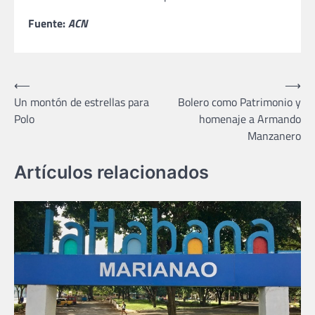
Fuente:
ACN
Navegación
⟵
⟶
Un montón de estrellas para
Bolero como Patrimonio y
de
Polo
homenaje a Armando
entradas
Manzanero
Artículos relacionados